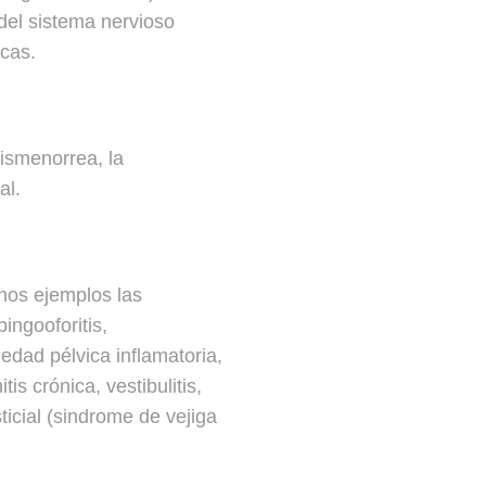
del sistema nervioso
icas.
dismenorrea, la
al.
unos ejemplos las
ingooforitis,
edad pélvica inflamatoria,
is crónica, vestibulitis,
sticial (sindrome de vejiga