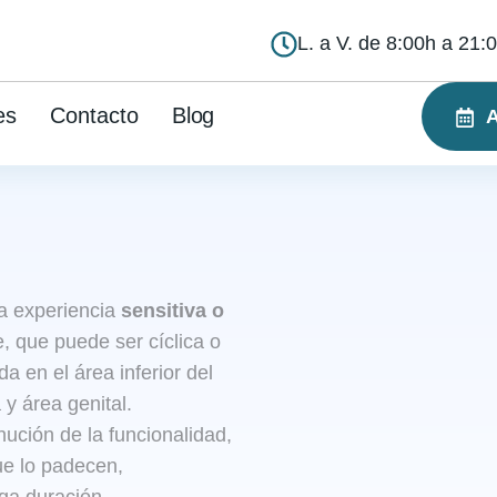
L. a V. de 8:00h a 21:
es
Contacto
Blog
A
na experiencia
sensitiva o
, que puede ser cíclica o
a en el área inferior del
 y área genital.
ción de la funcionalidad,
que lo padecen,