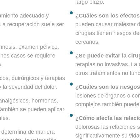
largo plazo.
tamiento adecuado y
¿Cuáles son los efectos
 La recuperación suele ser
pueden causar malestar d
cirugías tienen riesgos d
cercanos.
nesis, examen pélvico,
unos casos se requiere
¿Se puede evitar la cir
.
terapias no invasivas. La
otros tratamientos no fun
cos, quirúrgicos y terapias
la severidad del dolor.
¿Cuáles son los riesgos 
lesiones de órganos o co
analgésicos, hormonas,
complejos también pueden 
. También se pueden aplicar
les.
¿Cómo afecta las relac
dolorosas las relaciones
e determina de manera
significativamente su vida