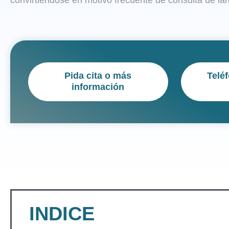
convirtiéndose en motivo frecuente de consulta de la
Pida cita o más
Telé
información
INDICE