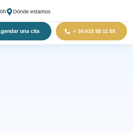
00h
Dónde estamos
gendar una cita
+ 34 615 55 11 55