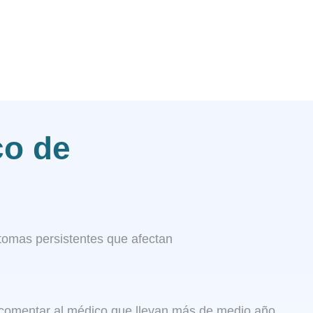
co de
ntomas persistentes que afectan
 comentar al médico que llevan más de medio año