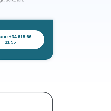
rga duración.
fono
+34 615 66
11 55