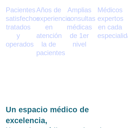
Pacientes
Años de
Amplias
Médicos
satisfechos
experiencia
consultas
expertos
tratados
en
médicas
en cada
y
atención
de 1er
especiali
operados
la de
nivel
pacientes
Un espacio médico de
excelencia,