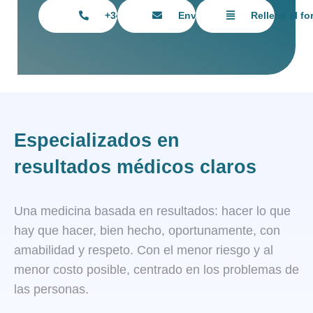
+34 615 55 11 55
Envíanos un email
Rellene el fo
Especializados en
resultados médicos claros
Una medicina basada en resultados: hacer lo que
hay que hacer, bien hecho, oportunamente, con
amabilidad y respeto. Con el menor riesgo y al
menor costo posible, centrado en los problemas de
las personas.