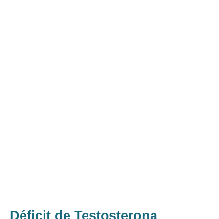
La testosterona es una
hormona
clave
para tu bienestar general, ya
que influye en tu energía, estado de
ánimo, masa muscular y salud
sexual.
Déficit de Testosterona