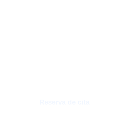
El proceso
1
Reserva de cita
Reserva una cita con el especialista a
través de nuestro teléfono, por email, por