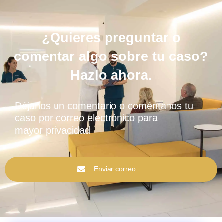
¿Quieres preguntar o
comentar algo sobre tu caso?
Hazlo ahora.
Déjanos un comentario o coméntanos tu
caso por correo electrónico para
mayor privacidad
Enviar correo