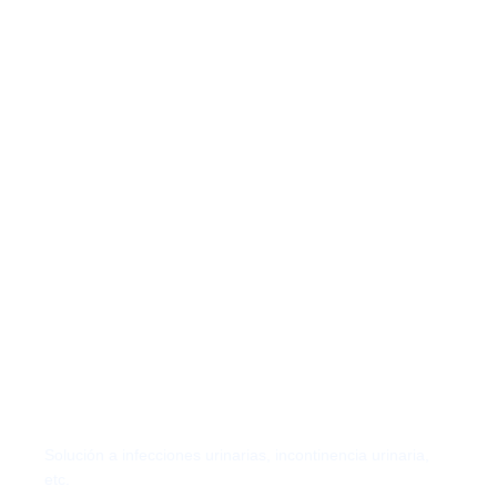
Urología Pediátrica
Solución a infecciones urinarias,
incontinencia urinaria,
etc.