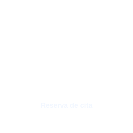
El proceso
1
Reserva de cita
Reserva una cita con el especialista a
través de nuestro teléfono, por email, por