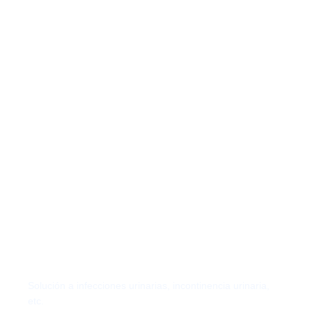
Urología Pediátrica
Solución a infecciones urinarias,
incontinencia urinaria,
etc.