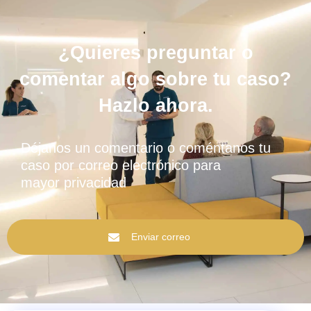
¿Quieres preguntar o
comentar algo sobre tu caso?
Hazlo ahora.
Déjanos un comentario o coméntanos tu
caso por correo electrónico para
mayor privacidad
Enviar correo